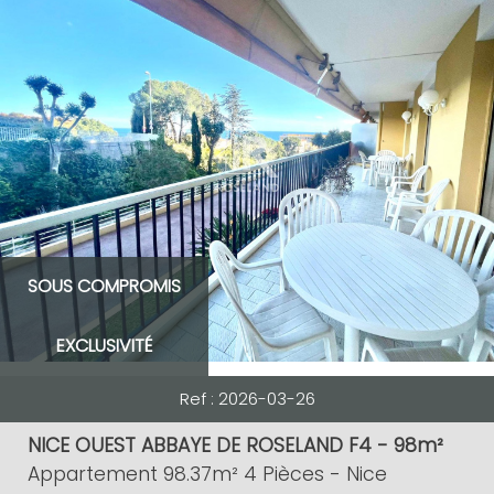
RECHERCHER
#NOM?
5KM
10KM
25KM
SOUS COMPROMIS
EXCLUSIVITÉ
Ref : 2026-03-26
Critères supplémentaires
NICE OUEST ABBAYE DE ROSELAND F4 - 98m²
Appartement 98.37m² 4 Pièces - Nice
Piscine
Parking
Terrasse