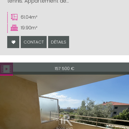
tennis. Appartement de...
61.04m²
19.90m²
CONTACT
DÉTAILS
157 500
€