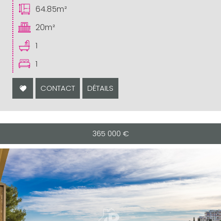
64.85m²
20m²
1
1
CONTACT
DÉTAILS
365 000
€