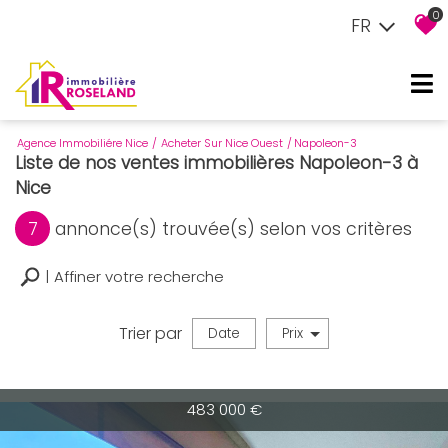
0
FR
Agence Immobiliére Nice
Acheter Sur Nice Ouest
Napoleon-3
Liste de nos ventes immobilières Napoleon-3 à
Nice
7
annonce(s) trouvée(s) selon vos critères
Affiner votre recherche
Trier par
Date
Prix
Vente
483 000
€