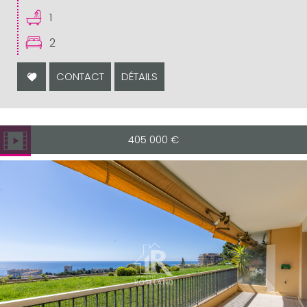
1
2
CONTACT
DÉTAILS
405 000
€