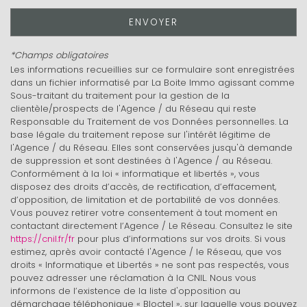
Enseignement supérieur
ENVOYER
Bureau de poste
*Champs obligatoires
Les informations recueillies sur ce formulaire sont enregistrées
statistiques
dans un fichier informatisé par La Boite Immo agissant comme
Sous-traitant du traitement pour la gestion de la
clientèle/prospects de l'Agence / du Réseau qui reste
Responsable du Traitement de vos Données personnelles. La
Nombre d'habitants
343 631
base légale du traitement repose sur l'intérêt légitime de
Propriétaires (vs. locataires)
47,47 %
l'Agence / du Réseau. Elles sont conservées jusqu'à demande
de suppression et sont destinées à l'Agence / au Réseau.
Taxe habitation
21,31 %
Conformément à la loi « informatique et libertés », vous
disposez des droits d’accès, de rectification, d’effacement,
Taxe foncière
23,12 %
d’opposition, de limitation et de portabilité de vos données.
Habitants de moins de 25 ans
28,27 %
Vous pouvez retirer votre consentement à tout moment en
contactant directement l’Agence / Le Réseau. Consultez le site
Habitants de 25 à 55 ans
37,48 %
https://cnil.fr/fr
pour plus d’informations sur vos droits. Si vous
estimez, après avoir contacté l'Agence / le Réseau, que vos
Habitants de plus de 55 ans
34,25 %
droits « Informatique et Libertés » ne sont pas respectés, vous
Nombre d'enfants par famille
0,88
pouvez adresser une réclamation à la CNIL. Nous vous
informons de l’existence de la liste d'opposition au
Familles sans enfant
48,67 %
démarchage téléphonique « Bloctel », sur laquelle vous pouvez