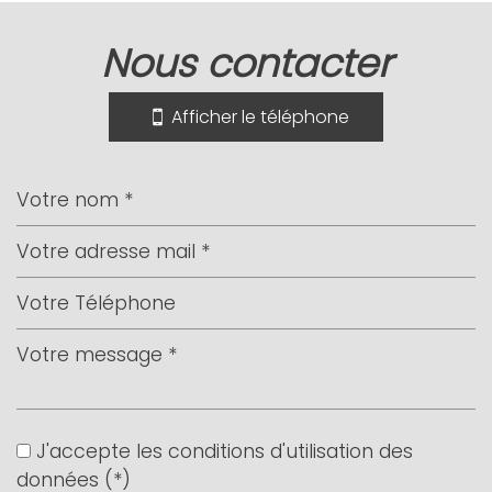
nous contacter
+
−
Afficher le téléphone
Leaflet
|
©
Jawg
Maps
|
© OpenStreetMap
Collège
École maternelle
J'accepte les conditions d'utilisation des
données (*)
École primaire