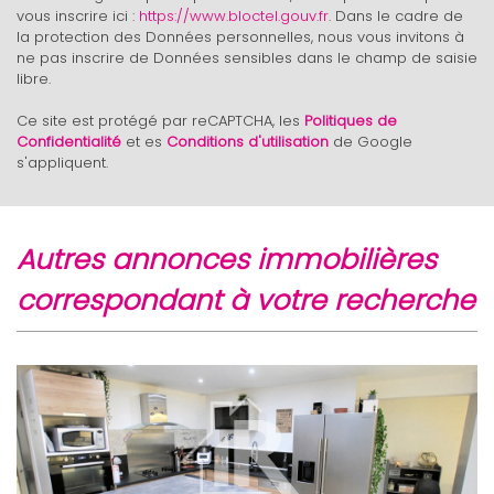
vous inscrire ici :
https://www.bloctel.gouv.fr
. Dans le cadre de
Familles avec 1 ou 2 enfants
12,26 %
la protection des Données personnelles, nous vous invitons à
Maisons
7,90 %
ne pas inscrire de Données sensibles dans le champ de saisie
libre.
Appartements
92,10 %
Ce site est protégé par reCAPTCHA, les
Politiques de
Familles avec 3 enfants
5,54 %
Confidentialité
et es
Conditions d'utilisation
de Google
s'appliquent.
autres annonces immobilières
correspondant à votre recherche