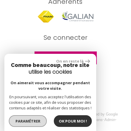
Adhérents
Se connecter
Espace propriétaire
On en reste là
Comme beaucoup, notre site
utilise les cookies
site réalisé par
On aimerait vous accompagner pendant
votre visite.
En poursuivant, vous acceptez l'utilisation des
cookies par ce site, afin de vous proposer des
contenus adaptés et réaliser des statistiques !
© 2026 | Tous droits réservés | Traduction powered by Google
Plan du site
Mentions légales
Nos honoraires
Liens
Admin
PARAMÉTRER
OK POUR MOI !
Toutes nos annonces