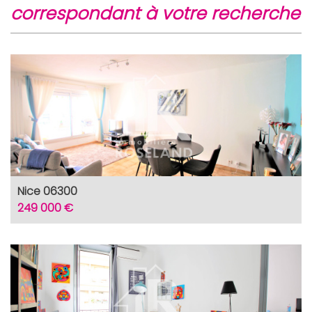
correspondant à votre recherche
Appartements
92,10 %
Familles avec 3 enfants
5,54 %
Nice 06300
249 000 €