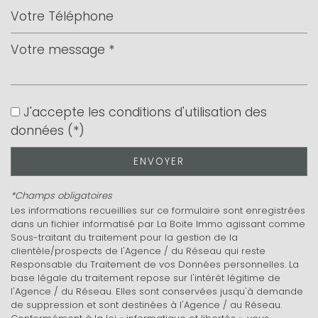
Leaflet
|
©
Jawg
Maps
|
© OpenStreetMap
Bar
Collège
J'accepte les conditions d'utilisation des
données (*)
École maternelle
École primaire
ENVOYER
Enseignement supérieur
*Champs obligatoires
Les informations recueillies sur ce formulaire sont enregistrées
Lycée
dans un fichier informatisé par La Boite Immo agissant comme
Sous-traitant du traitement pour la gestion de la
Gare ferroviaire
clientèle/prospects de l'Agence / du Réseau qui reste
Responsable du Traitement de vos Données personnelles. La
Bureau de poste
base légale du traitement repose sur l'intérêt légitime de
l'Agence / du Réseau. Elles sont conservées jusqu'à demande
Mairie
de suppression et sont destinées à l'Agence / au Réseau.