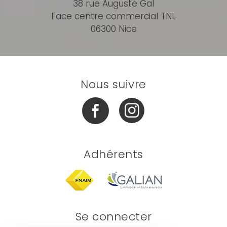
38 rue Auguste Gal
Face centre commercial TNL
06300 Nice
Nous suivre
Adhérents
Se connecter