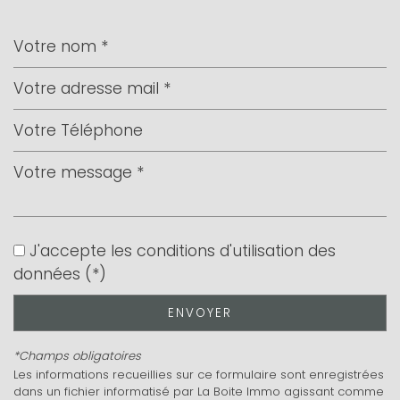
Leaflet
|
©
Jawg
Maps
|
© OpenStreetMap
Bar
Collège
J'accepte les conditions d'utilisation des
données (*)
École maternelle
École primaire
ENVOYER
Enseignement supérieur
*Champs obligatoires
Les informations recueillies sur ce formulaire sont enregistrées
Lycée
dans un fichier informatisé par La Boite Immo agissant comme