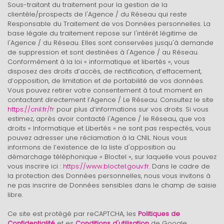
Sous-traitant du traitement pour la gestion de la
Gare ferroviaire
clientèle/prospects de l'Agence / du Réseau qui reste
Responsable du Traitement de vos Données personnelles. La
Bureau de poste
base légale du traitement repose sur l'intérêt légitime de
l'Agence / du Réseau. Elles sont conservées jusqu'à demande
Mairie
de suppression et sont destinées à l'Agence / au Réseau.
Conformément à la loi « informatique et libertés », vous
Presse et Tabac
disposez des droits d’accès, de rectification, d’effacement,
d’opposition, de limitation et de portabilité de vos données.
Vous pouvez retirer votre consentement à tout moment en
statistiques
contactant directement l’Agence / Le Réseau. Consultez le site
https://cnil.fr/fr
pour plus d’informations sur vos droits. Si vous
estimez, après avoir contacté l'Agence / le Réseau, que vos
Nombre d'habitants
343 631
droits « Informatique et Libertés » ne sont pas respectés, vous
pouvez adresser une réclamation à la CNIL. Nous vous
Propriétaires (vs. locataires)
47,47 %
informons de l’existence de la liste d'opposition au
Taxe habitation
21,31 %
démarchage téléphonique « Bloctel », sur laquelle vous pouvez
vous inscrire ici :
https://www.bloctel.gouv.fr
. Dans le cadre de
Taxe foncière
23,12 %
la protection des Données personnelles, nous vous invitons à
ne pas inscrire de Données sensibles dans le champ de saisie
Habitants de moins de 25 ans
28,27 %
libre.
Habitants de 25 à 55 ans
37,48 %
Ce site est protégé par reCAPTCHA, les
Politiques de
Habitants de plus de 55 ans
34,25 %
Confidentialité
et es
Conditions d'utilisation
de Google