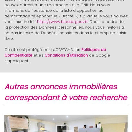
Taxe habitation
21,31 %
pouvez adresser une réclamation à la CNIL. Nous vous
informons de l’existence de la liste d'opposition au
Taxe foncière
23,12 %
démarchage téléphonique « Bloctel », sur laquelle vous pouvez
vous inscrire ici :
https://www.bloctel.gouv.fr
. Dans le cadre de
Habitants de moins de 25 ans
28,27 %
la protection des Données personnelles, nous vous invitons à
Habitants de 25 à 55 ans
37,48 %
ne pas inscrire de Données sensibles dans le champ de saisie
libre.
Habitants de plus de 55 ans
34,25 %
Ce site est protégé par reCAPTCHA, les
Politiques de
Nombre d'enfants par famille
0,88
Confidentialité
et es
Conditions d'utilisation
de Google
Familles sans enfant
48,67 %
s'appliquent.
Familles avec 1 ou 2 enfants
12,26 %
Maisons
7,90 %
autres annonces immobilières
Appartements
92,10 %
correspondant à votre recherche
Familles avec 3 enfants
5,54 %