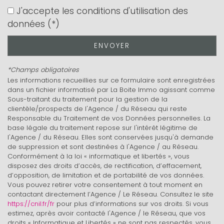
Collège
J'accepte les conditions d'utilisation des
données (*)
École maternelle
École primaire
ENVOYER
Enseignement supérieur
*Champs obligatoires
Les informations recueillies sur ce formulaire sont enregistrées
Lycée
dans un fichier informatisé par La Boite Immo agissant comme
Sous-traitant du traitement pour la gestion de la
Gare ferroviaire
clientèle/prospects de l'Agence / du Réseau qui reste
Responsable du Traitement de vos Données personnelles. La
Bureau de poste
base légale du traitement repose sur l'intérêt légitime de
l'Agence / du Réseau. Elles sont conservées jusqu'à demande
Presse et Tabac
de suppression et sont destinées à l'Agence / au Réseau.
Conformément à la loi « informatique et libertés », vous
disposez des droits d’accès, de rectification, d’effacement,
statistiques
d’opposition, de limitation et de portabilité de vos données.
Vous pouvez retirer votre consentement à tout moment en
contactant directement l’Agence / Le Réseau. Consultez le site
Nombre d'habitants
343 631
https://cnil.fr/fr
pour plus d’informations sur vos droits. Si vous
estimez, après avoir contacté l'Agence / le Réseau, que vos
Propriétaires (vs. locataires)
47,47 %
droits « Informatique et Libertés » ne sont pas respectés, vous