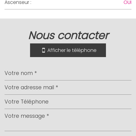
Ascenseur :
OUI
la ville de nice (06300)
nous contacter
+
−
Afficher le téléphone
Leaflet
|
©
Jawg
Maps
|
© OpenStreetMap
Bar