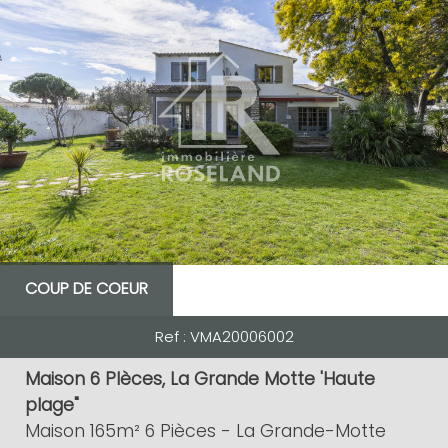
RECHERCHER
#NOM?
5KM
10KM
25KM
COUP DE COEUR
Ref : VMA20006002
Critères supplémentaires
Maison 6 PIèces, La Grande Motte 'Haute
plage"
Piscine
Parking
Terrasse
Maison 165m² 6 Pièces - La Grande-Motte