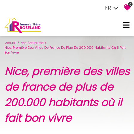
0
FR
Accueil
Nos Actualités
Nice, Première Des Villes De France De Plus De 200.000 Habitants Où Il Fait
Bon Vivre
nice, première des villes
de france de plus de
200.000 habitants où il
fait bon vivre