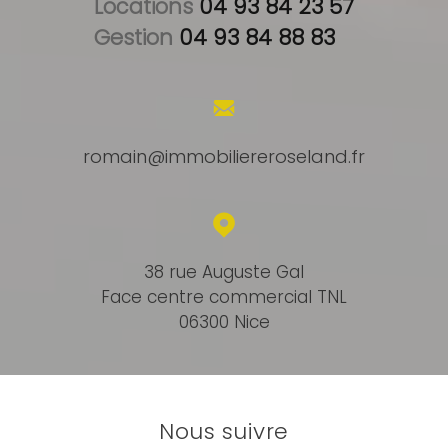
Locations 
04 93 84 23 57
Gestion 
04 93 84 88 83
romain@immobiliereroseland.fr
38 rue Auguste Gal
Face centre commercial TNL
06300 Nice
Nous suivre