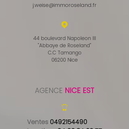
j.weise@immoroseland.fr
44 boulevard Napoleon III
"Abbaye de Roseland"
C.C Tamango
06200 Nice
AGENCE
NICE EST
Ventes 
0492154490