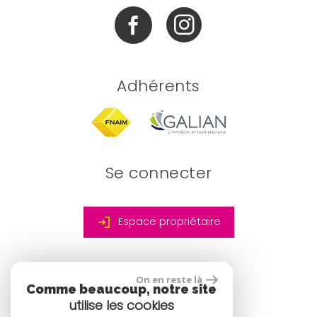
Adhérents
Se connecter
Espace propriétaire
On en reste là
site réalisé par
Comme beaucoup, notre site
utilise les cookies